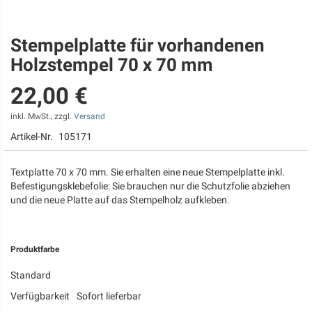
Stempelplatte für vorhandenen
Zum
Anfang
Holzstempel 70 x 70 mm
der
Bildgalerie
22,00 €
springen
inkl. MwSt., zzgl.
Versand
Artikel-Nr.
105171
Textplatte 70 x 70 mm. Sie erhalten eine neue Stempelplatte inkl.
Befestigungsklebefolie: Sie brauchen nur die Schutzfolie abziehen
und die neue Platte auf das Stempelholz aufkleben.
Produktfarbe
Standard
Verfügbarkeit
Sofort lieferbar