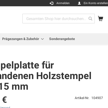
Anmelden
Ein Konto erstellen
Me
Search
Search
Prägezangen & Zubehör
Sonderangebote
elplatte für
andenen Holzstempel
 15 mm
 €
Artikel-Nr.
104907
Versand