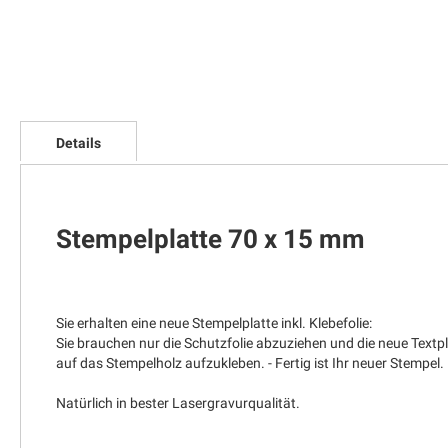
Zum
Anfang
Details
der
Bildgalerie
springen
Stempelplatte 70 x 15 mm
Sie erhalten eine neue Stempelplatte inkl. Klebefolie:
Sie brauchen nur die Schutzfolie abzuziehen und die neue Textp
auf das Stempelholz aufzukleben. - Fertig ist Ihr neuer Stempel.
Natürlich in bester Lasergravurqualität.