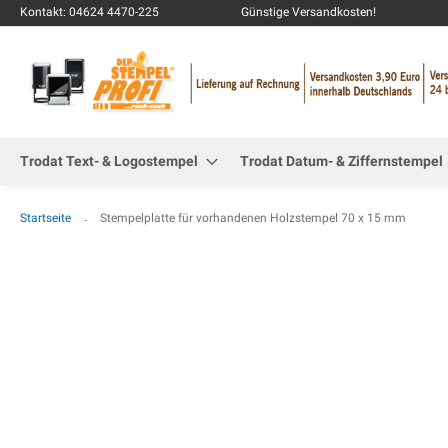
Kontakt: 04624 4470-225
Günstige Versandkosten!
Trodat Text- & Logostempel
Trodat Datum- & Ziffernstempel
Startseite
Stempelplatte für vorhandenen Holzstempel 70 x 15 mm
Zum
Ende
der
Bildgalerie
springen