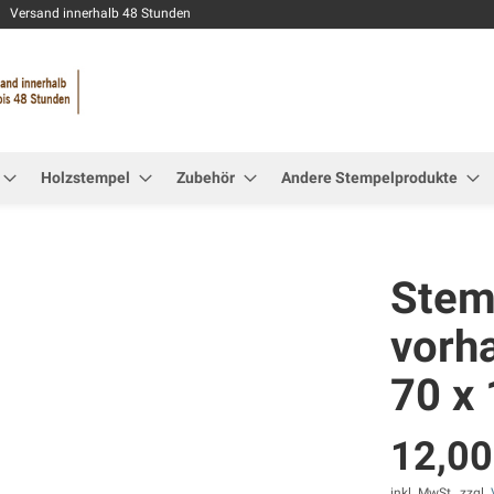
Zum
Versand innerhalb 48 Stunden
Inhalt
springen
Holzstempel
Zubehör
Andere Stempelprodukte
Stemp
vorh
70 x
12,00
inkl. MwSt., zzgl.