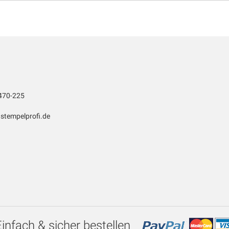
470-225
stempelprofi.de
Einfach & sicher bestellen