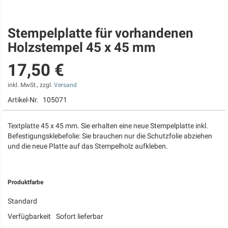
Stempelplatte für vorhandenen
Zum
Anfang
Holzstempel 45 x 45 mm
der
Bildgalerie
17,50 €
springen
inkl. MwSt., zzgl.
Versand
Artikel-Nr.
105071
Textplatte 45 x 45 mm. Sie erhalten eine neue Stempelplatte inkl.
Befestigungsklebefolie: Sie brauchen nur die Schutzfolie abziehen
und die neue Platte auf das Stempelholz aufkleben.
Produktfarbe
Standard
Verfügbarkeit
Sofort lieferbar