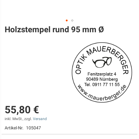
Holzstempel rund 95 mm Ø
Zum
Anfang
der
Bildgalerie
springen
55,80 €
inkl. MwSt., zzgl.
Versand
Artikel-Nr.
105047