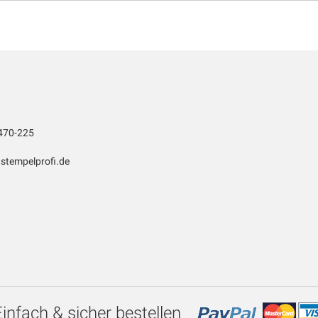
470-225
stempelprofi.de
Einfach & sicher bestellen