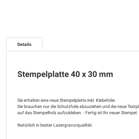
Zum
Anfang
Details
der
Bildgalerie
springen
Stempelplatte 40 x 30 mm
Sie erhalten eine neue Stempelplatte inkl. Klebefolie:
Sie brauchen nur die Schutzfolie abzuziehen und die neue Textp
auf das Stempelholz aufzukleben. - Fertig ist Ihr neuer Stempel.
Natürlich in bester Lasergravurqualität.