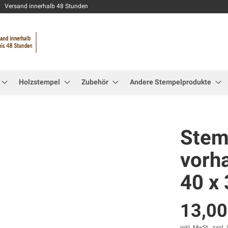
Zum
Versand innerhalb 48 Stunden
Inhalt
springen
Holzstempel
Zubehör
Andere Stempelprodukte
Stemp
vorh
40 x
13,00
inkl. MwSt., zzgl.