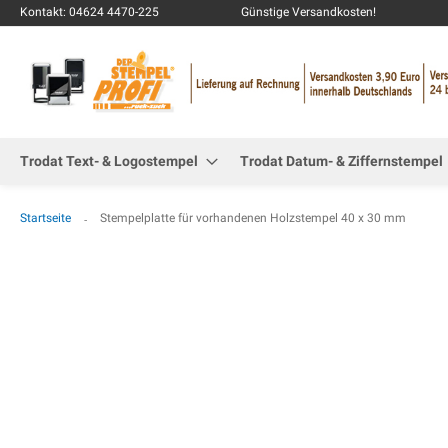
Kontakt: 04624 4470-225
Günstige Versandkosten!
Trodat Text- & Logostempel
Trodat Datum- & Ziffernstempel
Startseite
Stempelplatte für vorhandenen Holzstempel 40 x 30 mm
Zum
Ende
der
Bildgalerie
springen