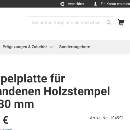
Anmelden
Ein Konto erstellen
Me
Search
Search
Prägezangen & Zubehör
Sonderangebote
elplatte für
andenen Holzstempel
 30 mm
 €
Artikel-Nr.
104991
Versand