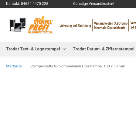
Kontakt: 04624 4470-225
Günstige Versandkosten!
Trodat Text- & Logostempel
Trodat Datum- & Ziffernstempel
Startseite
Stempelplatte für vorhandenen Holzstempel 100 x 50 mm
Zum
Ende
der
Bildgalerie
springen