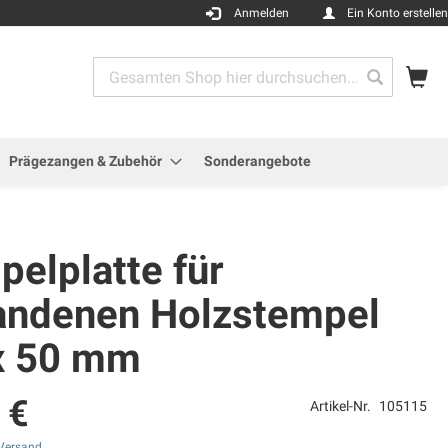
Anmelden
Ein Konto erstellen
Me
Search
Search
Prägezangen & Zubehör
Sonderangebote
elplatte für
andenen Holzstempel
x 50 mm
 €
Artikel-Nr.
105115
Versand