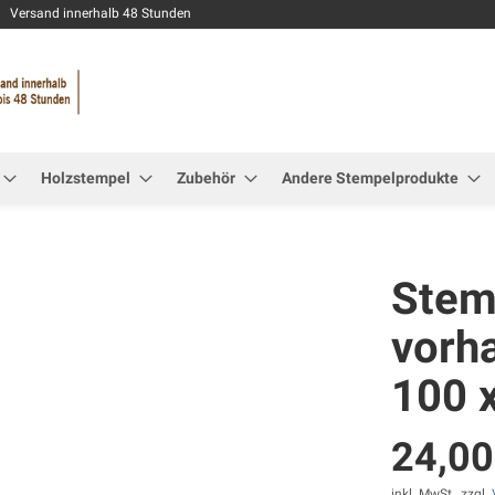
Zum
Versand innerhalb 48 Stunden
Inhalt
springen
Holzstempel
Zubehör
Andere Stempelprodukte
Stemp
vorh
100 
24,00
inkl. MwSt., zzgl.