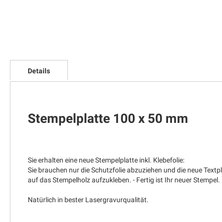
Zum
Anfang
Details
der
Bildgalerie
springen
Stempelplatte 100 x 50 mm
Sie erhalten eine neue Stempelplatte inkl. Klebefolie:
Sie brauchen nur die Schutzfolie abzuziehen und die neue Textp
auf das Stempelholz aufzukleben. - Fertig ist Ihr neuer Stempel.
Natürlich in bester Lasergravurqualität.