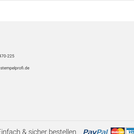
470-225
stempelprofi.de
Einfach & sicher bestellen