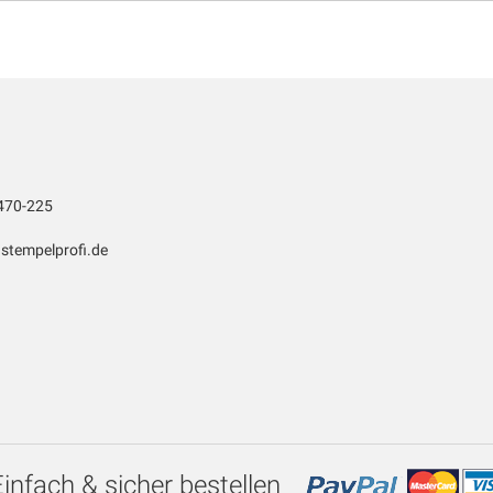
470-225
stempelprofi.de
Einfach & sicher bestellen