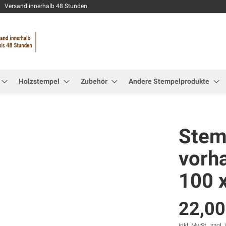
Zum
Versand innerhalb 48 Stunden
Inhalt
springen
Holzstempel
Zubehör
Andere Stempelprodukte
Stemp
vorh
100 
22,00
inkl. MwSt., zzgl.