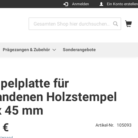
Anmelden
Ein Konto erstellen
Me
Search
Search
Prägezangen & Zubehör
Sonderangebote
elplatte für
andenen Holzstempel
x 45 mm
 €
Artikel-Nr.
105093
Versand