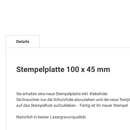
Zum
Anfang
Details
der
Bildgalerie
springen
Stempelplatte 100 x 45 mm
Sie erhalten eine neue Stempelplatte inkl. Klebefolie:
Sie brauchen nur die Schutzfolie abzuziehen und die neue Textp
auf das Stempelholz aufzukleben. - Fertig ist Ihr neuer Stempel.
Natürlich in bester Lasergravurqualität.