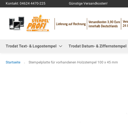
Kontakt: 04624 4470-225
Günstige Versandkosten!
Trodat Text- & Logostempel
Trodat Datum- & Ziffernstempel
Startseite
Stempelplatte für vorhandenen Holzstempel 100 x 45 mm
Zum
Ende
der
Bildgalerie
springen