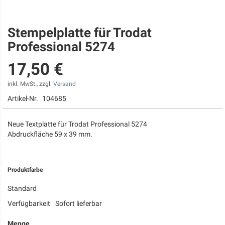
Stempelplatte für Trodat
Zum
Anfang
Professional 5274
der
Bildgalerie
17,50 €
springen
inkl. MwSt., zzgl.
Versand
Artikel-Nr.
104685
Neue Textplatte für Trodat Professional 5274
Abdruckfläche 59 x 39 mm.
Produktfarbe
Standard
Verfügbarkeit
Sofort lieferbar
Menge