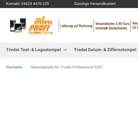
Kontakt: 04624 4470-225
Günstige Versandkosten!
Trodat Text- & Logostempel
Trodat Datum- & Ziffernstempel
Startseite
Stempelplatte für Trodat Professional 5207
Zum
Ende
der
Bildgalerie
springen