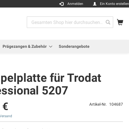
Anmelden
Ein Konto erstellen
Me
Search
Search
Prägezangen & Zubehör
Sonderangebote
elplatte für Trodat
essional 5207
 €
Artikel-Nr.
104687
Versand