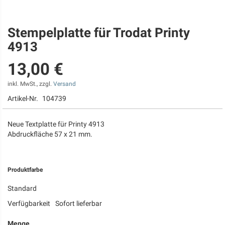
Stempelplatte für Trodat Printy
Zum
Anfang
4913
der
Bildgalerie
13,00 €
springen
inkl. MwSt., zzgl.
Versand
Artikel-Nr.
104739
Neue Textplatte für Printy 4913
Abdruckfläche 57 x 21 mm.
Produktfarbe
Standard
Verfügbarkeit
Sofort lieferbar
Menge