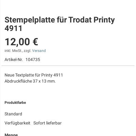
Stempelplatte für Trodat Printy
Zum
Anfang
4911
der
Bildgalerie
12,00 €
springen
inkl. MwSt., zzgl.
Versand
Artikel-Nr.
104735
Neue Textplatte für Printy 4911
Abdruckfläche 37 x 13 mm.
Produktfarbe
Standard
Verfügbarkeit
Sofort lieferbar
Menge