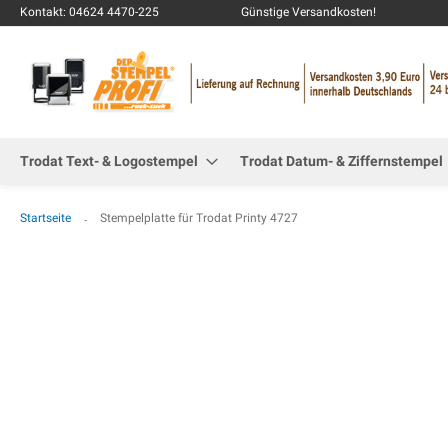
Kontakt: 04624 4470-225
Günstige Versandkosten!
Trodat Text- & Logostempel
Trodat Datum- & Ziffernstempel
Startseite
Stempelplatte für Trodat Printy 4727
Zum
Ende
der
Bildgalerie
springen