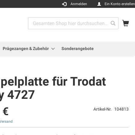
Anmelden
Ein Konto erstellen
Me
Search
Search
Prägezangen & Zubehör
Sonderangebote
elplatte für Trodat
ty 4727
 €
Artikel-Nr.
104813
Versand