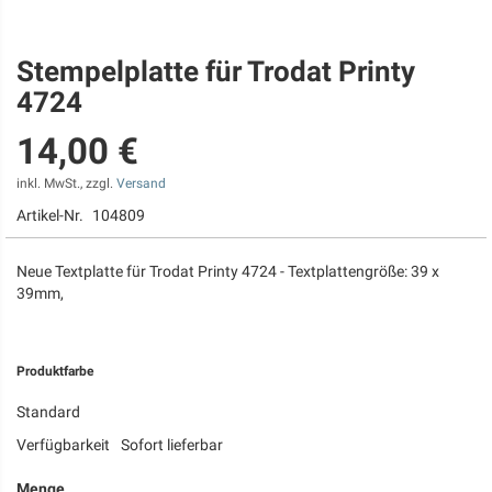
Stempelplatte für Trodat Printy
Zum
Anfang
4724
der
Bildgalerie
14,00 €
springen
inkl. MwSt., zzgl.
Versand
Artikel-Nr.
104809
Neue Textplatte für Trodat Printy 4724 - Textplattengröße: 39 x
39mm,
Produktfarbe
Standard
Verfügbarkeit
Sofort lieferbar
Menge