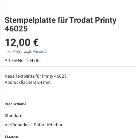
Stempelplatte für Trodat Printy
Zum
Anfang
46025
der
Bildgalerie
12,00 €
springen
inkl. MwSt., zzgl.
Versand
Artikel-Nr.
104785
Neue Textplatte für Printy 46025
Abdruckfläche Ø 24 mm.
Produktfarbe
Standard
Verfügbarkeit
Sofort lieferbar
Menge