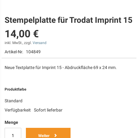
Stempelplatte für Trodat Imprint 15
Zum
Anfang
14,00 €
der
Bildgalerie
springen
inkl. MwSt., zzgl.
Versand
Artikel-Nr.
104849
Neue Textplatte für Imprint 15 - Abdruckfläche 69 x 24 mm.
Produktfarbe
Standard
Verfügbarkeit
Sofort lieferbar
Menge
Weiter