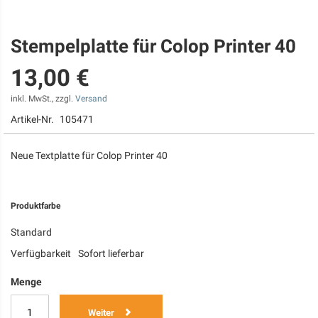
Stempelplatte für Colop Printer 40
Zum
Anfang
13,00 €
der
Bildgalerie
springen
inkl. MwSt., zzgl.
Versand
Artikel-Nr.
105471
Neue Textplatte für Colop Printer 40
Produktfarbe
Standard
Verfügbarkeit
Sofort lieferbar
Menge
Weiter