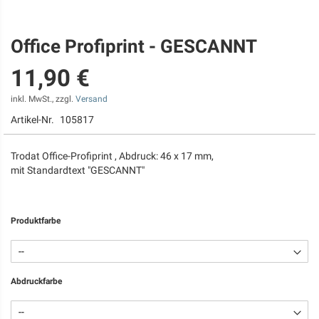
Office Profiprint - GESCANNT
Zum
Anfang
11,90 €
der
Bildgalerie
springen
inkl. MwSt., zzgl.
Versand
Artikel-Nr.
105817
Trodat Office-Profiprint , Abdruck: 46 x 17 mm,
mit Standardtext "GESCANNT"
Produktfarbe
Abdruckfarbe