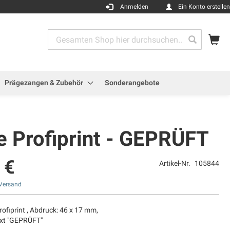
Anmelden
Ein Konto erstellen
Me
Search
Search
Prägezangen & Zubehör
Sonderangebote
e Profiprint - GEPRÜFT
 €
Artikel-Nr.
105844
Versand
rofiprint , Abdruck: 46 x 17 mm,
ext "GEPRÜFT"