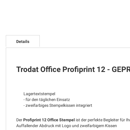
Zum
Anfang
Details
der
Bildgalerie
springen
Trodat Office Profiprint 12 - GE
Lagertextstempel
- für den täglichen Einsatz
- zweifarbiges Stempelkissen integriert
Der
Profiprint 12 Office Stempel
ist der perfekte Begleiter für I
Auffallender Abdruck mit Logo und zweifarbigem Kissen