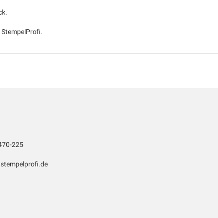
ck.
r StempelProfi.
470-225
stempelprofi.de