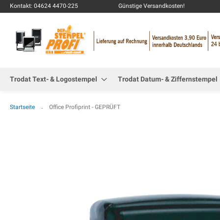
Kontakt: 04624 4470-225
Günstige Versandkosten!
Trodat Text- & Logostempel
Trodat Datum- & Ziffernstempel
Startseite
Office Profiprint - GEPRÜFT
Zum
Ende
der
Bildgalerie
springen