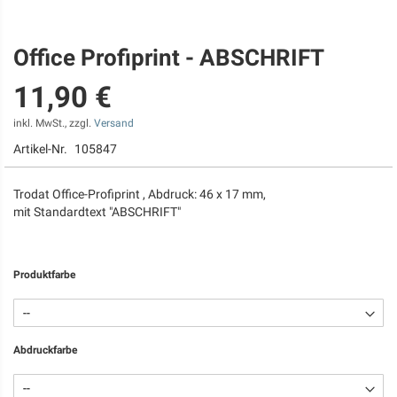
Office Profiprint - ABSCHRIFT
Zum
Anfang
11,90 €
der
Bildgalerie
springen
inkl. MwSt., zzgl.
Versand
Artikel-Nr.
105847
Trodat Office-Profiprint , Abdruck: 46 x 17 mm,
mit Standardtext "ABSCHRIFT"
Produktfarbe
Abdruckfarbe