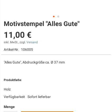
Motivstempel "Alles Gute"
Zum
Anfang
11,00 €
der
Bildgalerie
springen
inkl. MwSt., zzgl.
Versand
Artikel-Nr.
106005
"Alles Gute", Abdruckgröße ca. Ø 37 mm
Produktfarbe
Holz
Verfügbarkeit
Sofort lieferbar
Menge