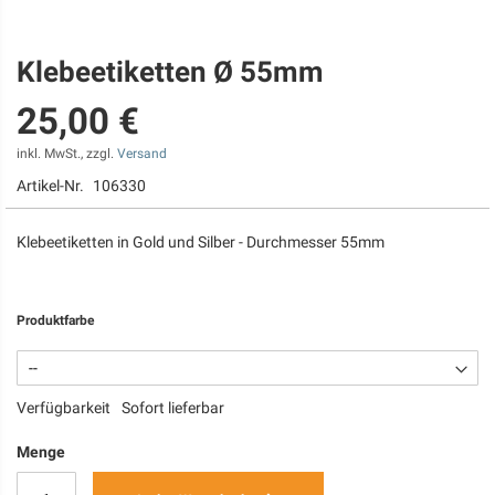
Klebeetiketten Ø 55mm
Zum
Anfang
25,00 €
der
Bildgalerie
springen
inkl. MwSt., zzgl.
Versand
Artikel-Nr.
106330
Klebeetiketten in Gold und Silber - Durchmesser 55mm
Produktfarbe
Verfügbarkeit
Sofort lieferbar
Menge