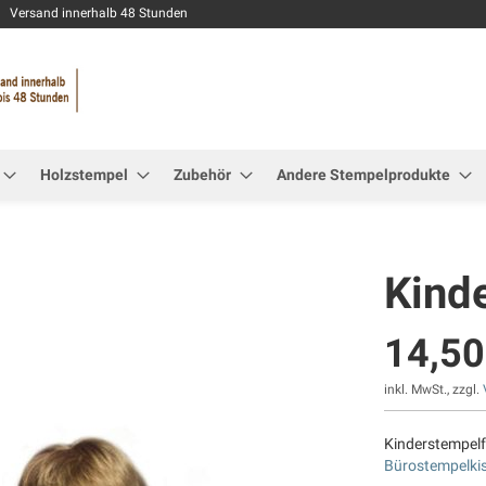
Zum
Versand innerhalb 48 Stunden
Inhalt
springen
Holzstempel
Zubehör
Andere Stempelprodukte
Kind
14,50
inkl. MwSt., zzgl.
Kinderstempelf
Bürostempelki