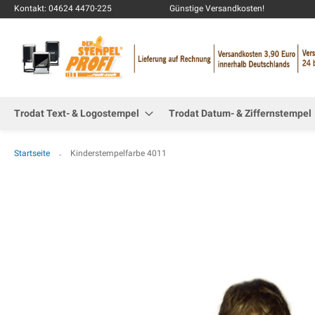
Kontakt: 04624 4470-225
Günstige Versandkosten!
Trodat Text- & Logostempel
Trodat Datum- & Ziffernstempel
Startseite
Kinderstempelfarbe 4011
Zum
Ende
der
Bildgalerie
springen