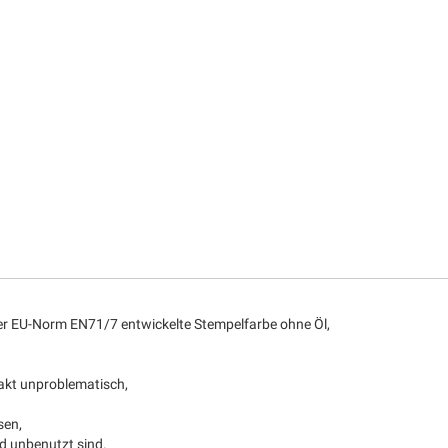
 der EU-Norm EN71/7 entwickelte Stempelfarbe ohne Öl,
takt unproblematisch,
sen,
nd unbenutzt sind.