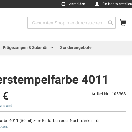
Anmelden
Ein Konto erstellen
Me
Search
Search
Prägezangen & Zubehör
Sonderangebote
erstempelfarbe 4011
 €
Artikel-Nr.
105363
Versand
arbe 4011 (50 ml) zum Einfärben oder Nachtränken für
ssen
.