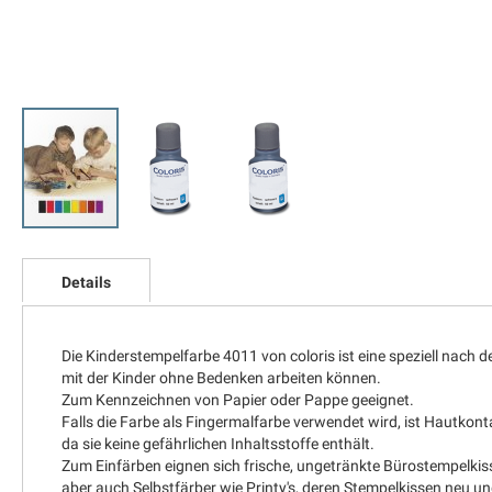
Zum
Anfang
Details
der
Bildgalerie
springen
Die Kinderstempelfarbe 4011 von coloris ist eine speziell nach
mit der Kinder ohne Bedenken arbeiten können.
Zum Kennzeichnen von Papier oder Pappe geeignet.
Falls die Farbe als Fingermalfarbe verwendet wird, ist Hautkon
da sie keine gefährlichen Inhaltsstoffe enthält.
Zum Einfärben eignen sich frische, ungetränkte Bürostempelkis
aber auch Selbstfärber wie Printy's, deren Stempelkissen neu u