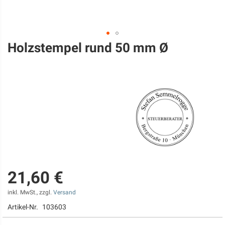
Holzstempel rund 50 mm Ø
Zum
Anfang
der
Bildgalerie
springen
21,60 €
inkl. MwSt., zzgl.
Versand
Artikel-Nr.
103603