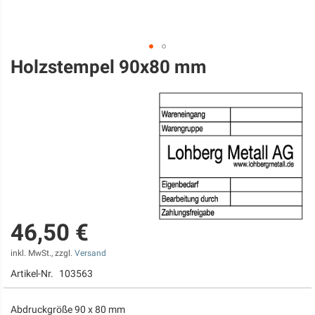
Holzstempel 90x80 mm
Zum
Anfang
der
Bildgalerie
springen
46,50 €
inkl. MwSt., zzgl.
Versand
Artikel-Nr.
103563
Abdruckgröße 90 x 80 mm