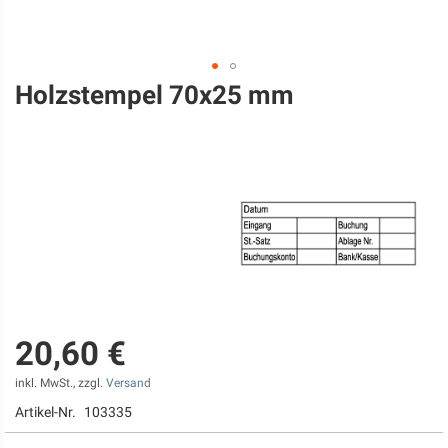
Holzstempel 70x25 mm
Zum
Anfang
der
Bildgalerie
springen
20,60 €
inkl. MwSt., zzgl.
Versand
Artikel-Nr.
103335