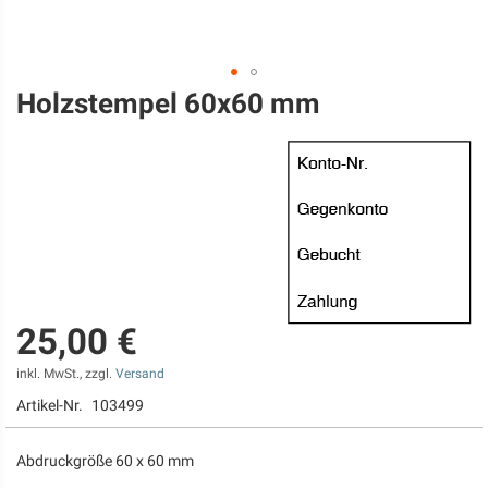
Holzstempel 60x60 mm
Zum
Anfang
der
Bildgalerie
springen
25,00 €
inkl. MwSt., zzgl.
Versand
Artikel-Nr.
103499
Abdruckgröße 60 x 60 mm