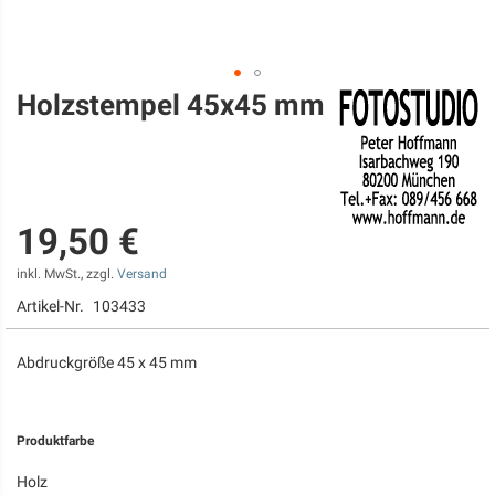
Holzstempel 45x45 mm
Zum
Anfang
der
Bildgalerie
springen
19,50 €
inkl. MwSt., zzgl.
Versand
Artikel-Nr.
103433
Abdruckgröße 45 x 45 mm
Produktfarbe
Holz