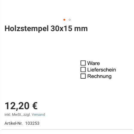
Holzstempel 30x15 mm
Zum
Anfang
der
Bildgalerie
springen
12,20 €
inkl. MwSt., zzgl.
Versand
Artikel-Nr.
103253