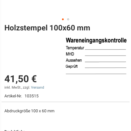
Holzstempel 100x60 mm
Zum
Anfang
der
Bildgalerie
springen
41,50 €
inkl. MwSt., zzgl.
Versand
Artikel-Nr.
103515
Abdruckgröße 100 x 60 mm