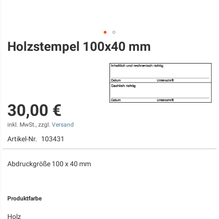
Holzstempel 100x40 mm
Zum
Anfang
der
Bildgalerie
springen
30,00 €
inkl. MwSt., zzgl.
Versand
Artikel-Nr.
103431
Abdruckgröße 100 x 40 mm
Produktfarbe
Holz