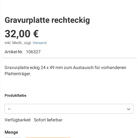
Gravurplatte rechteckig
Zum
Anfang
32,00 €
der
Bildgalerie
springen
inkl. MwSt., zzgl.
Versand
Artikel-Nr.
106327
Gravurplatte eckig 24 x 49 mm zum Austausch für vorhandenen
Plattenträger.
Produktfarbe
Verfügbarkeit
Sofort lieferbar
Menge