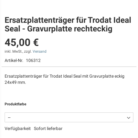
Ersatzplattenträger für Trodat Ideal
Zum
Anfang
Seal - Gravurplatte rechteckig
der
Bildgalerie
45,00 €
springen
inkl. MwSt., zzgl.
Versand
Artikel-Nr.
106312
Ersatzplattenträger für Trodat Ideal Seal mit Gravurplatte eckig
24x49 mm.
Produktfarbe
Verfügbarkeit
Sofort lieferbar