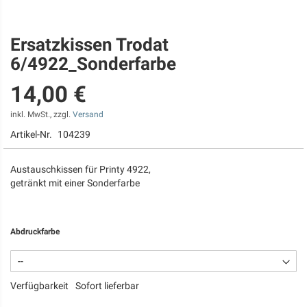
Ersatzkissen Trodat
Zum
Anfang
6/4922_Sonderfarbe
der
Bildgalerie
14,00 €
springen
inkl. MwSt., zzgl.
Versand
Artikel-Nr.
104239
Austauschkissen für Printy 4922,
getränkt mit einer Sonderfarbe
Abdruckfarbe
Verfügbarkeit
Sofort lieferbar