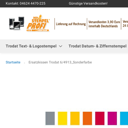
Kontakt: 04624 4470-225
Günstige Versandkosten!
Trodat Text- & Logostempel
Trodat Datum- & Ziffernstempel
Startseite
Ersatzkissen Trodat 6/4913_Sonderfarbe
Zum
Ende
der
Bildgalerie
springen