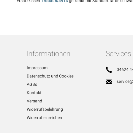
Ersatzkissen
Trodat 6/4913
getränkt mit Standardfarbe schwarz
Informationen
Services
Impressum
04624 4
Datenschutz und Cookies
service@
AGBs
Kontakt
Versand
Widerrufsbelehrung
Widerruf einreichen