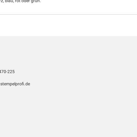
, blau, rot oder grün.
470-225
stempelprofi.de