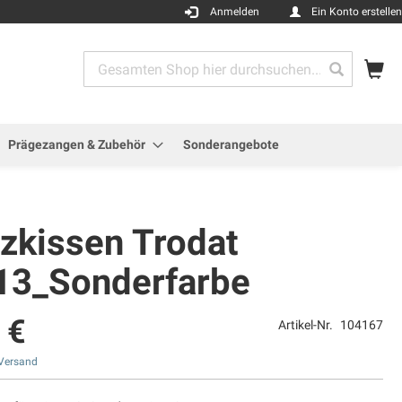
Anmelden
Ein Konto erstellen
Me
Search
Search
Prägezangen & Zubehör
Sonderangebote
tzkissen Trodat
13_Sonderfarbe
 €
Artikel-Nr.
104167
Versand