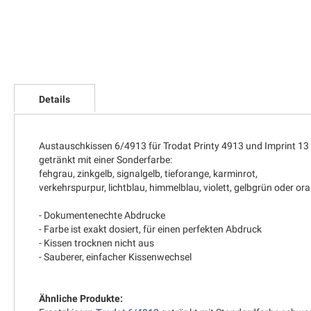
Zum
Anfang
Details
der
Bildgalerie
springen
Austauschkissen 6/4913 für Trodat Printy 4913 und Imprint 13
getränkt mit einer Sonderfarbe:
fehgrau, zinkgelb, signalgelb, tieforange, karminrot,
verkehrspurpur, lichtblau, himmelblau, violett, gelbgrün oder o
- Dokumentenechte Abdrucke
- Farbe ist exakt dosiert, für einen perfekten Abdruck
- Kissen trocknen nicht aus
- Sauberer, einfacher Kissenwechsel
Ähnliche Produkte: