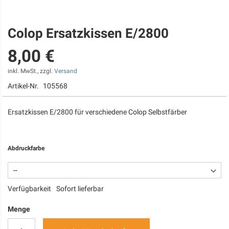
Colop Ersatzkissen E/2800
Zum
Anfang
8,00 €
der
Bildgalerie
springen
inkl. MwSt., zzgl.
Versand
Artikel-Nr.
105568
Ersatzkissen E/2800 für verschiedene Colop Selbstfärber
Abdruckfarbe
Verfügbarkeit
Sofort lieferbar
Menge