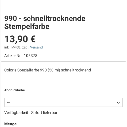
990 - schnelltrocknende
Zum
Anfang
Stempelfarbe
der
Bildgalerie
13,90 €
springen
inkl. MwSt., zzgl.
Versand
Artikel-Nr.
105378
Coloris Spezialfarbe 990 (50 ml) schnelltrocknend
Abdruckfarbe
Verfügbarkeit
Sofort lieferbar
Menge