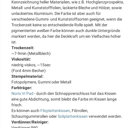
Kennzeichnung heller Materialien, wie z.B. Hochglanzprospekte,
Metall- und Kunststofffolien, lackierte Bleche und Hölzer, sowie
unlackiertes Aluminium. Die Farbe ist aber auch für
verschiedene Gummi- und Kunststoffsorten geeignet, wenn die
Trockenzeit keine so entscheidende Rolle spielt. Mit der
pigmentierten weißen Farbe können auch dunkle Untergründe
markiert werden, da hier die Deckkraft um ein Vielfaches höher
ist.
Trockenzeit:
~7-9min (Metallblech)
Viskosität:
niedrig viskos, ~15sec
(Ford 4mm Becher)
Stempelmaterial:
Fotopolymere, Gummi oder Metall
Farbträger:
Noris VI Pad
- durch den Schnappverschluss hat das Kissen
eine gute Abdichtung, somit bleibt die Farbe im Kissen lange
frisch.
Es können auch
Filzplattenkissen
, Filzrollen,
Schaumgummirollen oder
Soliplattenkissen
verwendet werden.
Verdünner/Reiniger:
Verdünner 990